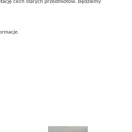
eptację cech starych przedmiotów. Będziemy
ormacje.