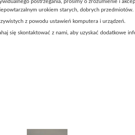
ndywidualnego postrzegania, prosimy o zrozumienie i akc
 niepowtarzalnym urokiem starych, dobrych przedmiotów.
czywistych z powodu ustawień komputera i urządzeń.
ahaj się skontaktować z nami, aby uzyskać dodatkowe inf