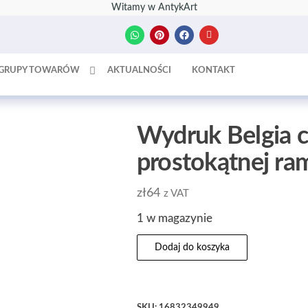
Witamy w AntykArt
GRUPY TOWARÓW
AKTUALNOŚCI
KONTAKT
Wydruk Belgia c
prostokątnej ra
zł
64
z VAT
1 w magazynie
Dodaj do koszyka
SKU:
16832349949