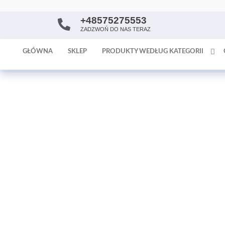
+48575275553
AntykArt
strona
ZADZWOŃ DO NAS TERAZ
internetowa
poświęcona
GŁÓWNA
SKLEP
PRODUKTY WEDŁUG KATEGORII
sprzedaży
antyków i
tapet