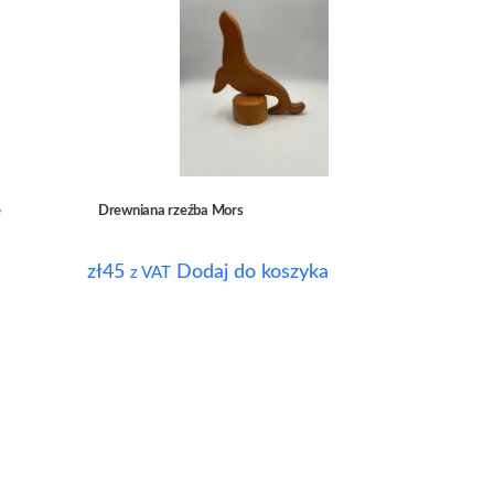
e
Drewniana rzeźba Mors
zł
45
Dodaj do koszyka
z VAT