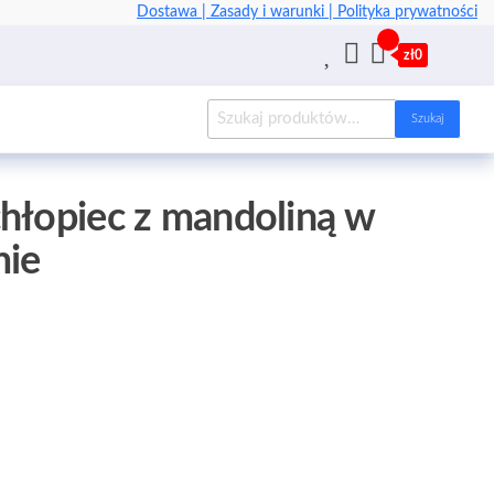
Dostawa |
Zasady i warunki |
Polityka prywatności
zł0
Szukaj
hłopiec z mandoliną w
mie