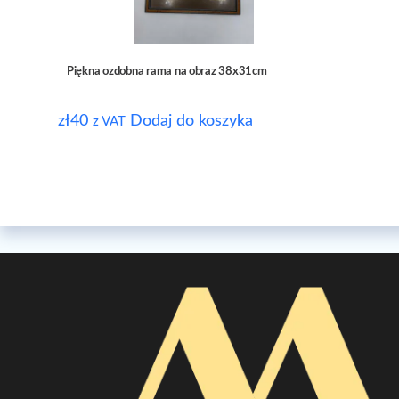
Piękna ozdobna rama na obraz 38x31cm
zł
40
Dodaj do koszyka
z VAT