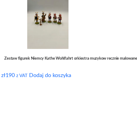
Zestaw figurek Niemcy Kathe Wohlfahrt orkiestra muzykow recznie malowan
zł
190
Dodaj do koszyka
z VAT