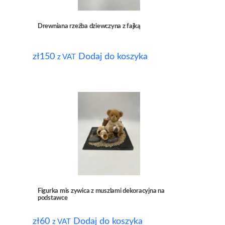
Drewniana rzeźba dziewczyna z fajką
zł
150
Dodaj do koszyka
z VAT
Figurka mis zywica z muszlami dekoracyjna na
podstawce
zł
60
Dodaj do koszyka
z VAT