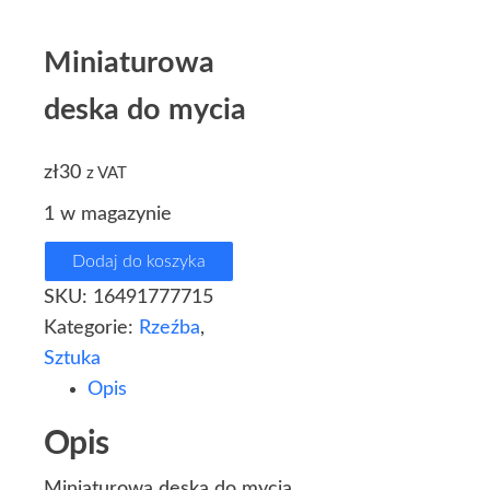
Miniaturowa
deska do mycia
zł
30
z VAT
1 w magazynie
Dodaj do koszyka
SKU:
16491777715
Kategorie:
Rzeźba
,
Sztuka
Opis
Opis
Miniaturowa deska do mycia