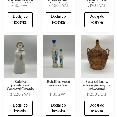
Hartevelt & Zoon
Holandia Delft
Levert Co De
Leiden ok 1920-
Blue wiatrak
Wildeman
zł
80
zł
130
zł
90
z VAT
z VAT
z VAT
1940
Amsterdam 21cm
Dodaj do
Dodaj do
Dodaj do
koszyka
koszyka
koszyka
Butelka
Butelki na wodę
Butla szklana w
porcelanowa
święconą 2szt
oplocie plecionym z
Coronetti Cunardo
uchwytami
Włochy ok 1950-
41x30x20cm
zł
120
zł
35
zł
250
z VAT
z VAT
z VAT
1970 28 cm
Dodaj do
Dodaj do
Dodaj do
koszyka
koszyka
koszyka