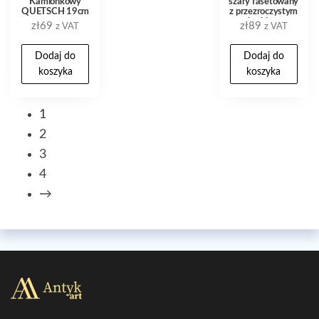
Kamionkowy
szary fasetowany
QUETSCH 19cm
z przezroczystym
korkiem
zł
69
zł
89
z VAT
z VAT
Dodaj do
Dodaj do
koszyka
koszyka
1
2
3
4
→