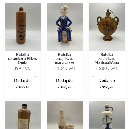
Butelka
Butelka
Butelka
ceramiczna Filliers
ceramiczna
ceramiczna
Oude
marynarz w
Montopoli Arno
Graanjenever
niebieskim
Italia ok. 1950
zł
99
zł
104
zł
380
z VAT
z VAT
z VAT
Belgia 70cl
mundurze z
kogut malowany
walizka
Dodaj do
Dodaj do
Dodaj do
koszyka
koszyka
koszyka