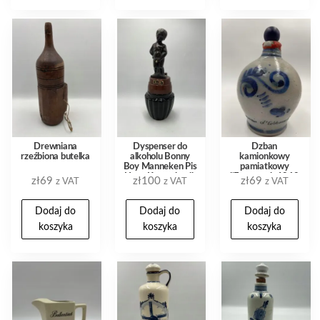
Drewniana
Dyspenser do
Dzban
rzeźbiona butelka
alkoholu Bonny
kamionkowy
Boy Manneken Pis
pamiatkowy
Hong Kong plastik
l’Estema ok.1960
zł
69
zł
100
zł
69
z VAT
z VAT
z VAT
metal
niebieski ornament
20cm
Dodaj do
Dodaj do
Dodaj do
koszyka
koszyka
koszyka