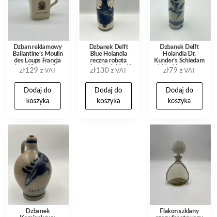
Dzban reklamowy
Dzbanek Delft
Dzbanek Delft
Ballantine’s Moulin
Blue Holandia
Holandia Dr.
des Loups Francja
reczna robota
Kunder’s Schiedam
lata 60 ceramika
wiatrak niebieski
niebieski ornament
zł
129
zł
130
zł
79
z VAT
z VAT
z VAT
wzor 27 cm
15,5 cm
Dodaj do
Dodaj do
Dodaj do
koszyka
koszyka
koszyka
Dzbanek
Flakon szklany