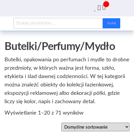
AntykArt
strona
internetowa
poświęcona
Szukaj
sprzedaży
antyków i
tapet
Butelki/Perfumy/Mydło
Butelki, opakowania po perfumach i mydle to drobne
przedmioty, w których ważna jest forma, szkło,
etykieta i ślad dawnej codzienności. W tej kategorii
można znaleźć obiekty do kolekcji łazienkowej,
ekspozycji reklamowej albo dekoracji półki, gdzie
liczy się kolor, napis i zachowany detal.
Wyświetlanie 1–20 z 71 wyników