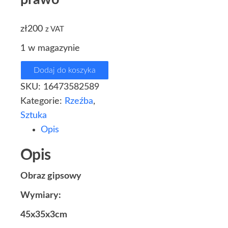
zł
200
z VAT
1 w magazynie
Dodaj do koszyka
SKU:
16473582589
Kategorie:
Rzeźba
,
Sztuka
Opis
Opis
Obraz gipsowy
Wymiary:
45x35x3cm