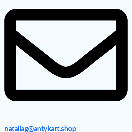
nataliag@antykart.shop