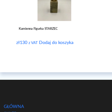
Kamienna Figurka STARZEC
zł
130
Dodaj do koszyka
z VAT
GŁÓWNA