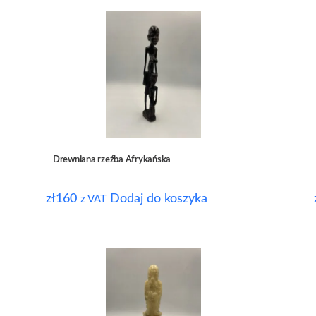
Drewniana rzeźba Afrykańska
zł
160
Dodaj do koszyka
z VAT