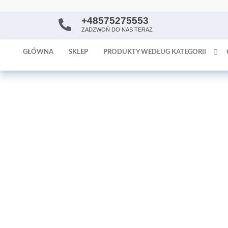
+48575275553
AntykArt
strona
ZADZWOŃ DO NAS TERAZ
internetowa
poświęcona
GŁÓWNA
SKLEP
PRODUKTY WEDŁUG KATEGORII
sprzedaży
antyków i
tapet