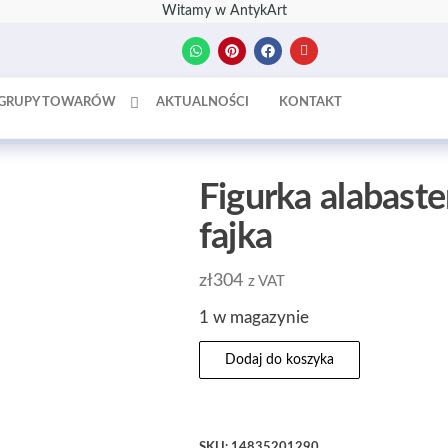
Witamy w AntykArt
GRUPY TOWARÓW
AKTUALNOŚCI
KONTAKT
Figurka alabaste
fajka
zł
304
z VAT
1 w magazynie
Dodaj do koszyka
SKU:
14835201290