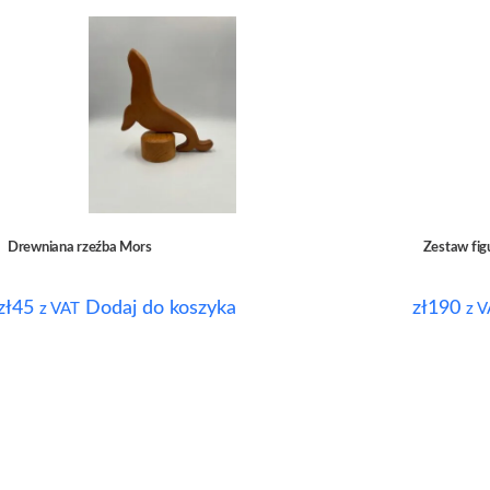
Drewniana rzeźba Mors
Zestaw fig
zł
45
Dodaj do koszyka
zł
190
z VAT
z V