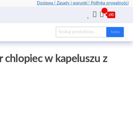
Dostawa |
Zasady i warunki |
Polityka prywatności
zł0
Szukaj
r chlopiec w kapeluszu z