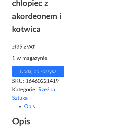
chlopiec z
akordeonem i
kotwica
zł
35
z VAT
1 w magazynie
Dodaj do koszyka
SKU:
16460221419
Kategorie:
Rzeźba
,
Sztuka
Opis
Opis