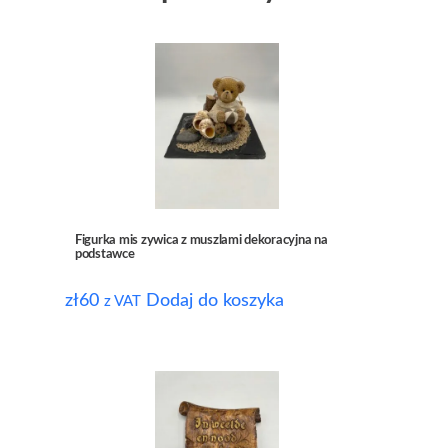
Figurka mis zywica z muszlami dekoracyjna na
podstawce
zł
60
Dodaj do koszyka
z VAT