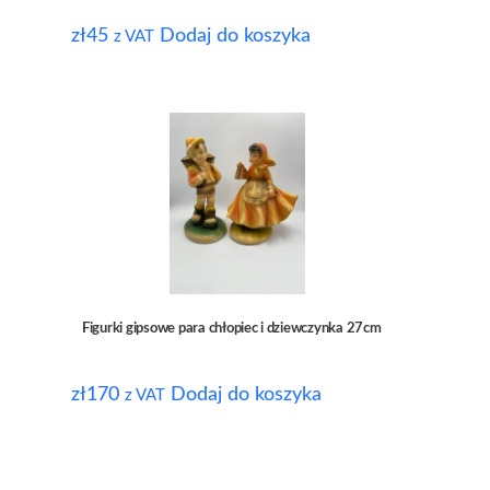
zł
45
Dodaj do koszyka
z VAT
Figurki gipsowe para chłopiec i dziewczynka 27cm
zł
170
Dodaj do koszyka
z VAT