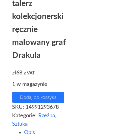
talerz
kolekcjonerski
ręcznie
malowany graf
Drakula
zł
68
z VAT
1 w magazynie
Dodaj do koszyka
SKU:
14991293678
Kategorie:
Rzeźba
,
Sztuka
Opis