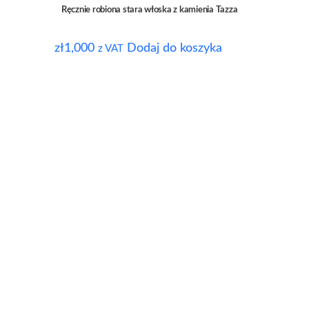
Ręcznie robiona stara włoska z kamienia Tazza
zł
1,000
Dodaj do koszyka
z VAT