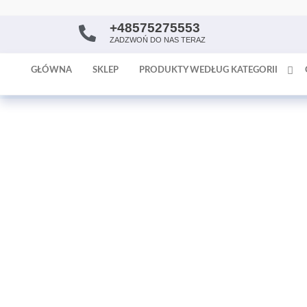
+48575275553
AntykArt
strona
ZADZWOŃ DO NAS TERAZ
internetowa
poświęcona
GŁÓWNA
SKLEP
PRODUKTY WEDŁUG KATEGORII
sprzedaży
antyków i
tapet