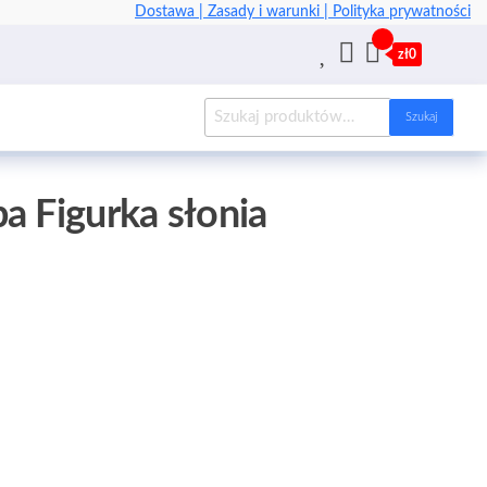
Dostawa |
Zasady i warunki |
Polityka prywatności
zł0
Szukaj
a Figurka słonia