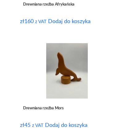
Drewniana rzeźba Afrykańska
zł
160
Dodaj do koszyka
z VAT
Drewniana rzeźba Mors
zł
45
Dodaj do koszyka
z VAT