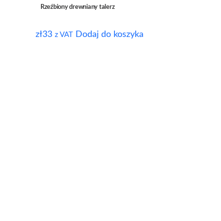
Rzeźbiony drewniany talerz
zł
33
Dodaj do koszyka
z VAT