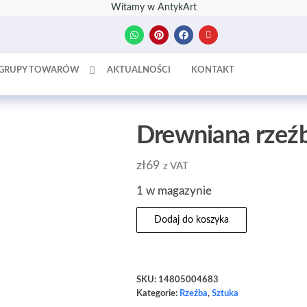
Witamy w AntykArt
GRUPY TOWARÓW
AKTUALNOŚCI
KONTAKT
Drewniana rzeźb
zł
69
z VAT
1 w magazynie
Dodaj do koszyka
SKU:
14805004683
Kategorie:
Rzeźba
,
Sztuka