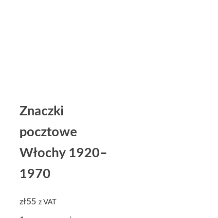
Znaczki
pocztowe
Włochy 1920–
1970
zł
55
z VAT