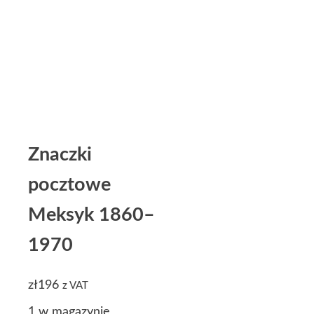
Znaczki
pocztowe
Meksyk 1860–
1970
zł
196
z VAT
1 w magazynie