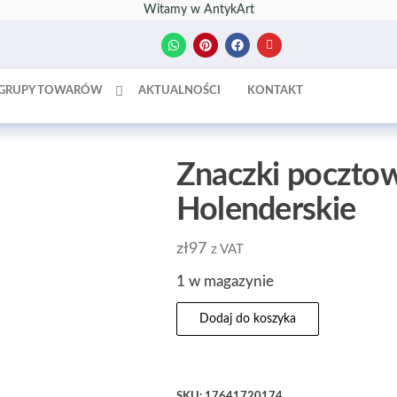
Witamy w AntykArt
GRUPY TOWARÓW
AKTUALNOŚCI
KONTAKT
Znaczki pocztowe
Holenderskie
zł
97
z VAT
1 w magazynie
Dodaj do koszyka
SKU:
17641720174