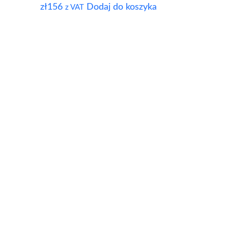
zł
156
Dodaj do koszyka
z VAT