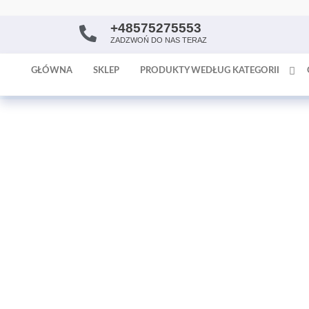
+48575275553
AntykArt
strona
ZADZWOŃ DO NAS TERAZ
internetowa
poświęcona
GŁÓWNA
SKLEP
PRODUKTY WEDŁUG KATEGORII
sprzedaży
antyków i
tapet