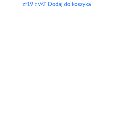
zł
19
Dodaj do koszyka
z VAT