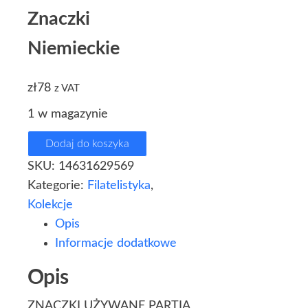
Znaczki
Niemieckie
zł
78
z VAT
1 w magazynie
Dodaj do koszyka
SKU:
14631629569
Kategorie:
Filatelistyka
,
Kolekcje
Opis
Informacje dodatkowe
Opis
ZNACZKI UŻYWANE PARTIA