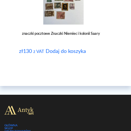
znaczki pocztowe Znaczki Niemiec i kolonii Saary
zł
130
Dodaj do koszyka
z VAT
GŁÓWNA
SKLEP