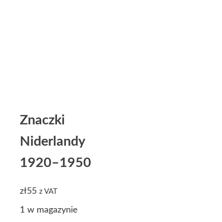
Znaczki
Niderlandy
1920–1950
zł
55
z VAT
1 w magazynie