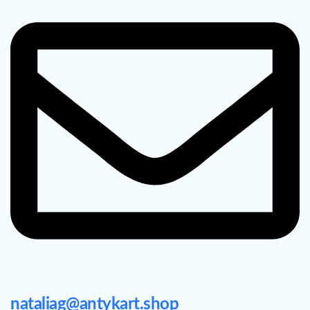
nataliag@antykart.shop