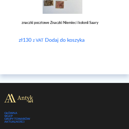
znaczki pocztowe Znaczki Niemiec i kolonii Saary
zł
130
Dodaj do koszyka
z VAT
GŁÓWNA
SKLEP
GRUPY TOWARÓW
AKTUALNOŚCI