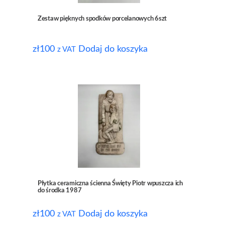
Zestaw pięknych spodków porcelanowych 6szt
zł
100
Dodaj do koszyka
z VAT
Płytka ceramiczna ścienna Święty Piotr wpuszcza ich
do środka 1987
zł
100
Dodaj do koszyka
z VAT