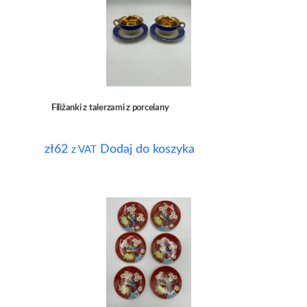
Filiżanki z talerzami z porcelany
zł
62
Dodaj do koszyka
z VAT