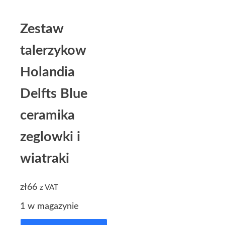
Zestaw
talerzykow
Holandia
Delfts Blue
ceramika
zeglowki i
wiatraki
zł
66
z VAT
1 w magazynie