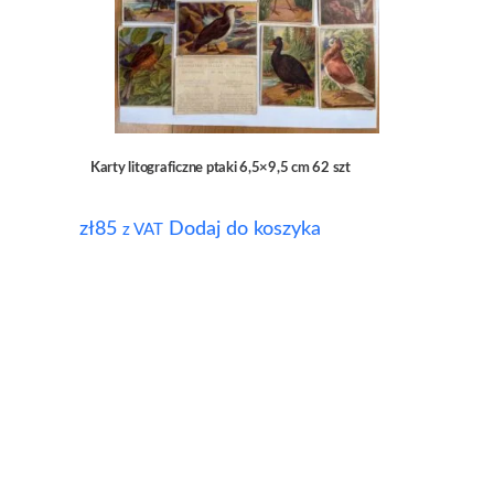
Karty litograficzne ptaki 6,5×9,5 cm 62 szt
zł
85
Dodaj do koszyka
z VAT