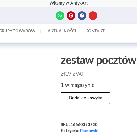
Witamy w AntykArt
GRUPY TOWARÓW
AKTUALNOŚCI
KONTAKT
zestaw pocztów
zł
19
z VAT
1 w magazynie
Dodaj do koszyka
SKU:
16660373230
Kategoria:
Pocztówki