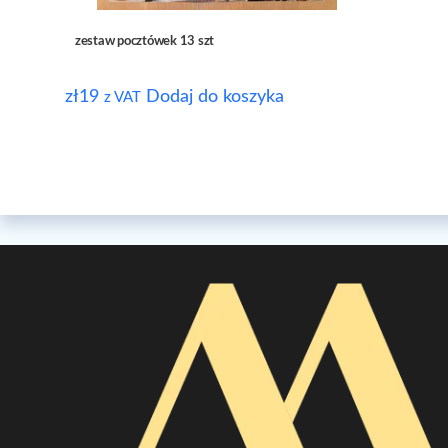
zestaw pocztówek 13 szt
zł
19
Dodaj do koszyka
z VAT