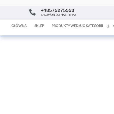
+48575275553
AntykArt
strona
ZADZWOŃ DO NAS TERAZ
internetowa
poświęcona
GŁÓWNA
SKLEP
PRODUKTY WEDŁUG KATEGORII
sprzedaży
antyków i
tapet