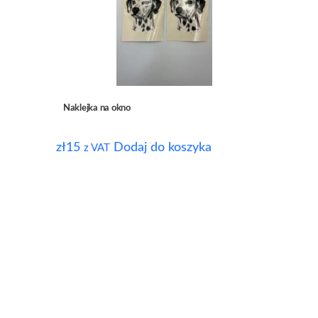
Naklejka na okno
zł
15
Dodaj do koszyka
z VAT