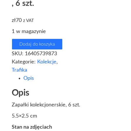
, 6 szt.
zł
70
z VAT
1 w magazynie
Dodaj do koszyka
SKU:
16405739873
Kategorie:
Kolekcje
,
Trafika
Opis
Opis
Zapałki kolekcjonerskie, 6 szt.
5.5×2.5 cm
Stan na zdjęciach