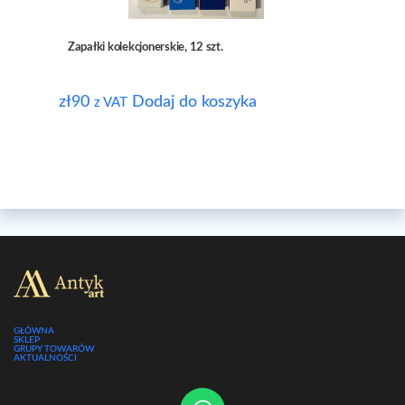
Zapałki kolekcjonerskie, 12 szt.
zł
90
Dodaj do koszyka
z VAT
GŁÓWNA
SKLEP
GRUPY TOWARÓW
AKTUALNOŚCI