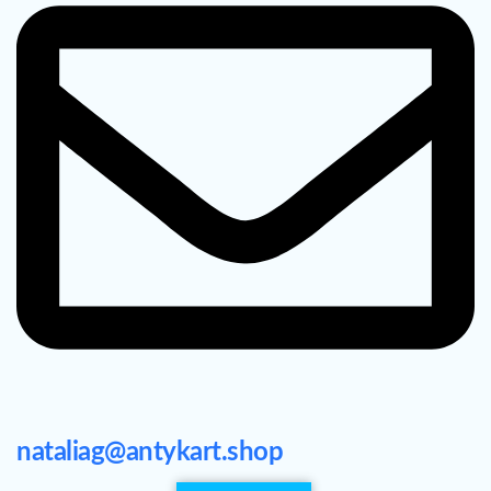
nataliag@antykart.shop