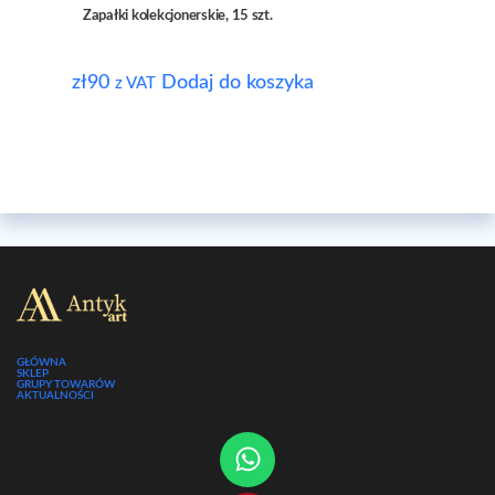
Zapałki kolekcjonerskie, 15 szt.
zł
90
Dodaj do koszyka
z VAT
GŁÓWNA
SKLEP
GRUPY TOWARÓW
AKTUALNOŚCI