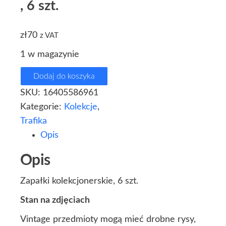
, 6 szt.
zł
70
z VAT
1 w magazynie
Dodaj do koszyka
SKU:
16405586961
Kategorie:
Kolekcje
,
Trafika
Opis
Opis
Zapałki kolekcjonerskie, 6 szt.
Stan na zdjęciach
Vintage przedmioty mogą mieć drobne rysy,