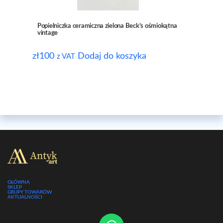
Popielniczka ceramiczna zielona Beck’s ośmiokątna
vintage
zł
100
Dodaj do koszyka
z VAT
GŁÓWNA
SKLEP
GRUPY TOWARÓW
AKTUALNOŚCI