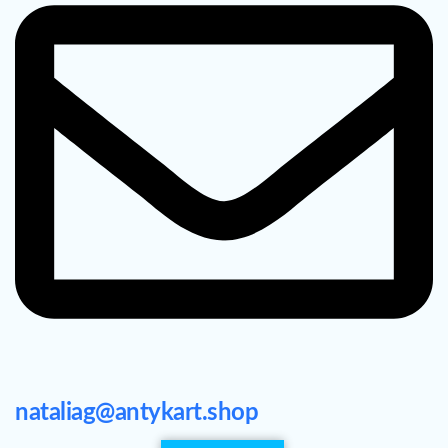
nataliag@antykart.shop