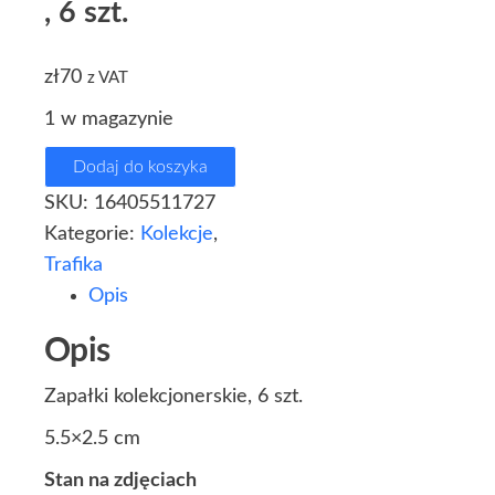
, 6 szt.
zł
70
z VAT
1 w magazynie
Dodaj do koszyka
SKU:
16405511727
Kategorie:
Kolekcje
,
Trafika
Opis
Opis
Zapałki kolekcjonerskie, 6 szt.
5.5×2.5 cm
Stan na zdjęciach