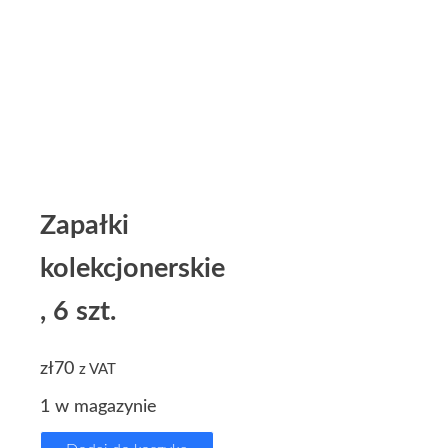
Zapałki
kolekcjonerskie
, 6 szt.
zł
70
z VAT
1 w magazynie