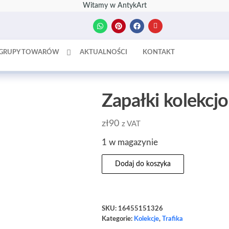
Witamy w AntykArt
GRUPY TOWARÓW
AKTUALNOŚCI
KONTAKT
Zapałki kolekcjo
zł
90
z VAT
1 w magazynie
Dodaj do koszyka
SKU:
16455151326
Kategorie:
Kolekcje
,
Trafika