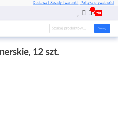
Dostawa |
Zasady i warunki |
Polityka prywatności
zł0
Szukaj
nerskie, 12 szt.