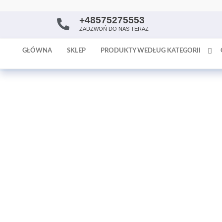
+48575275553
AntykArt
strona
ZADZWOŃ DO NAS TERAZ
internetowa
poświęcona
GŁÓWNA
SKLEP
PRODUKTY WEDŁUG KATEGORII
sprzedaży
antyków i
tapet