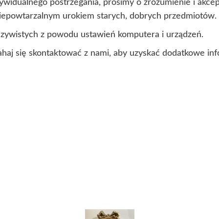
ndywidualnego postrzegania, prosimy o zrozumienie i akc
 niepowtarzalnym urokiem starych, dobrych przedmiotów.
czywistych z powodu ustawień komputera i urządzeń.
ahaj się skontaktować z nami, aby uzyskać dodatkowe inf