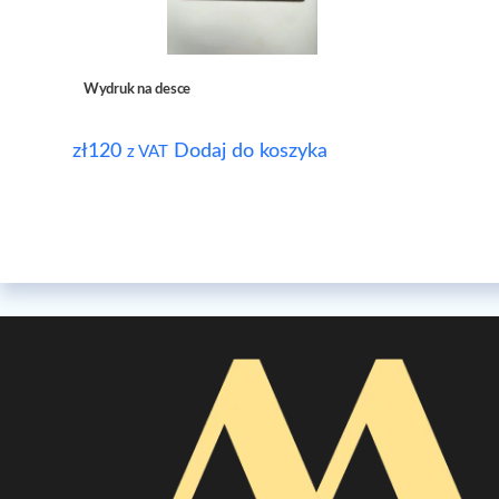
Wydruk na desce
zł
120
Dodaj do koszyka
z VAT