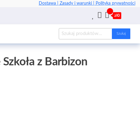
Dostawa |
Zasady i warunki |
Polityka prywatności
zł0
Szukaj
Szkoła z Barbizon