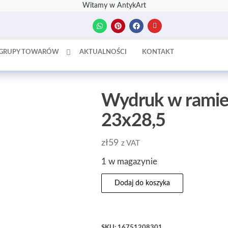
Witamy w AntykArt
GRUPY TOWARÓW
AKTUALNOŚCI
KONTAKT
Wydruk w ramie 
23x28,5
zł
59
z VAT
1 w magazynie
Dodaj do koszyka
SKU:
16751208301