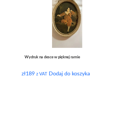
Wydruk na desce w pięknej ramie
zł
189
Dodaj do koszyka
z VAT