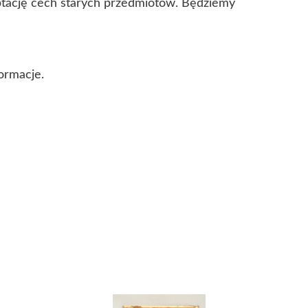
eptację cech starych przedmiotów. Będziemy
ormacje.