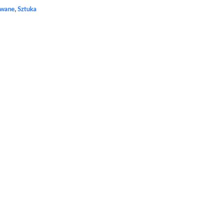
owane
,
Sztuka