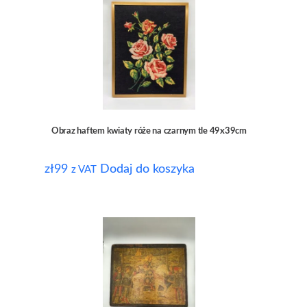
Obraz haftem kwiaty róże na czarnym tle 49x39cm
zł
99
Dodaj do koszyka
z VAT