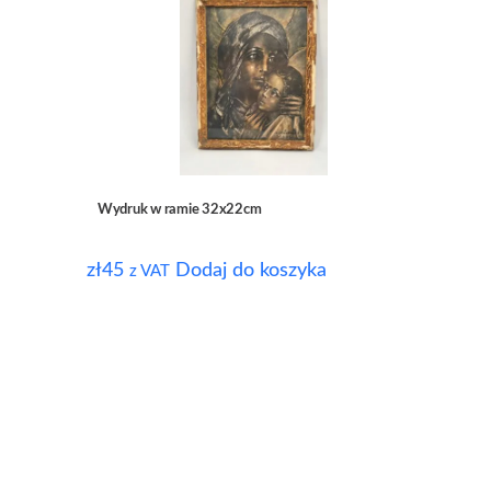
Wydruk w ramie 32x22cm
zł
45
Dodaj do koszyka
z VAT