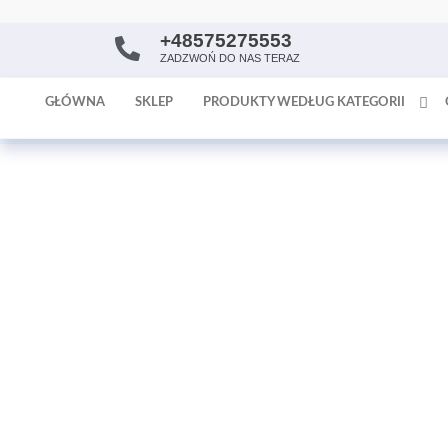
+48575275553
AntykArt
strona
ZADZWOŃ DO NAS TERAZ
internetowa
poświęcona
GŁÓWNA
SKLEP
PRODUKTY WEDŁUG KATEGORII
sprzedaży
antyków i
tapet