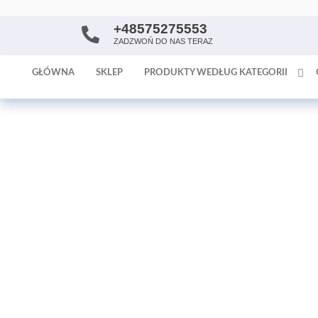
+48575275553
AntykArt
strona
ZADZWOŃ DO NAS TERAZ
internetowa
poświęcona
GŁÓWNA
SKLEP
PRODUKTY WEDŁUG KATEGORII
sprzedaży
antyków i
tapet