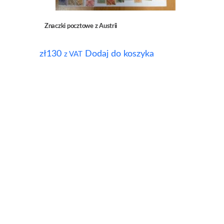
Znaczki pocztowe z Austrii
zł
130
Dodaj do koszyka
z VAT