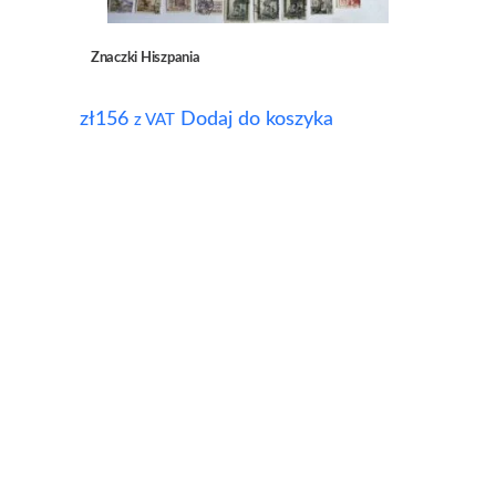
Znaczki Hiszpania
zł
156
Dodaj do koszyka
z VAT