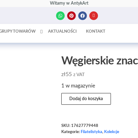
Witamy w AntykArt
GRUPY TOWARÓW
AKTUALNOŚCI
KONTAKT
Węgierskie zna
zł
55
z VAT
1 w magazynie
Dodaj do koszyka
SKU:
17627779448
Kategorie:
Filatelistyka
,
Kolekcje