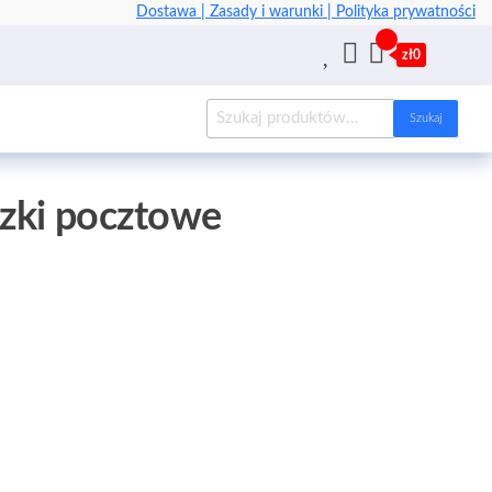
Dostawa |
Zasady i warunki |
Polityka prywatności
zł0
Szukaj
czki pocztowe