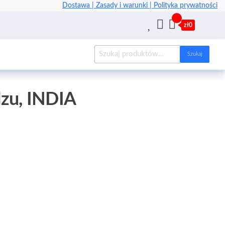
Dostawa |
Zasady i warunki |
Polityka prywatności
zł0
Szukaj
zu, INDIA