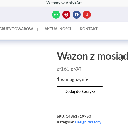
Witamy w AntykArt
GRUPY TOWARÓW
AKTUALNOŚCI
KONTAKT
Wazon z mosiąd
zł
160
z VAT
1 w magazynie
Dodaj do koszyka
SKU:
14861719950
Kategorie:
Design
,
Wazony