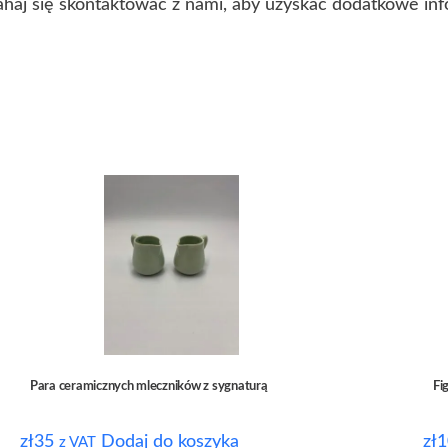
ahaj się skontaktować z nami, aby uzyskać dodatkowe inf
Para ceramicznych mleczników z sygnaturą
Fi
zł
35
Dodaj do koszyka
zł
1
z VAT