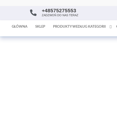
+48575275553
AntykArt
strona
ZADZWOŃ DO NAS TERAZ
internetowa
poświęcona
GŁÓWNA
SKLEP
PRODUKTY WEDŁUG KATEGORII
sprzedaży
antyków i
tapet