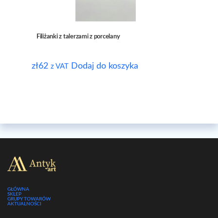
Filiżanki z talerzami z porcelany
zł
62
Dodaj do koszyka
z VAT
GŁÓWNA
SKLEP
GRUPY TOWARÓW
AKTUALNOŚCI