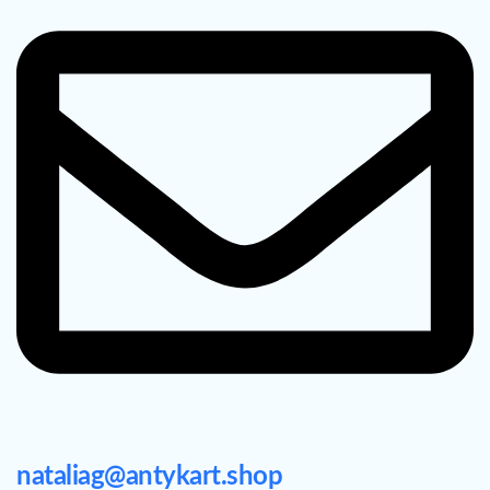
nataliag@antykart.shop