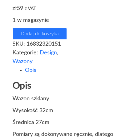
zł
59
z VAT
1 w magazynie
Dodaj do koszyka
SKU:
16832320151
Kategorie:
Design
,
Wazony
Opis
Opis
Wazon szklany
Wysokość 32cm
Średnica 27cm
Pomiary są dokonywane ręcznie, dlatego