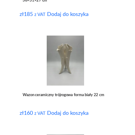
36×31×27 cm
zł
185
Dodaj do koszyka
z VAT
Wazon ceramiczny trójrogowa forma biały 22 cm
zł
160
Dodaj do koszyka
z VAT