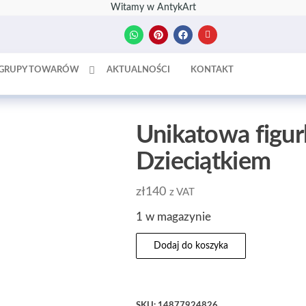
Witamy w AntykArt
GRUPY TOWARÓW
AKTUALNOŚCI
KONTAKT
Unikatowa figu
Dzieciątkiem
zł
140
z VAT
1 w magazynie
Dodaj do koszyka
SKU:
14877924826