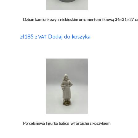
Dzban kamionkowy z niebieskim ornamentem i krową 36×31×27 
zł
185
Dodaj do koszyka
z VAT
Porcelanowa figurka babcia w fartuchu z koszykiem