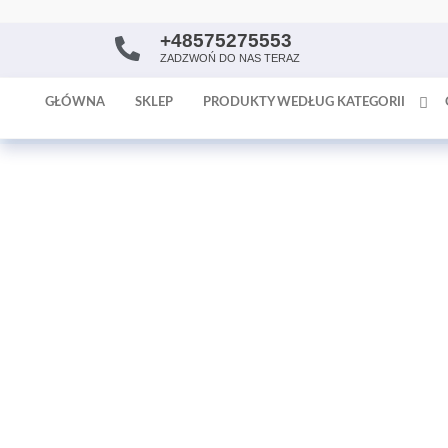
+48575275553
AntykArt
strona
ZADZWOŃ DO NAS TERAZ
internetowa
poświęcona
GŁÓWNA
SKLEP
PRODUKTY WEDŁUG KATEGORII
sprzedaży
antyków i
tapet