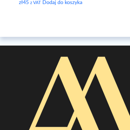
zł
45
Dodaj do koszyka
z VAT