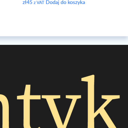
zł
45
Dodaj do koszyka
z VAT