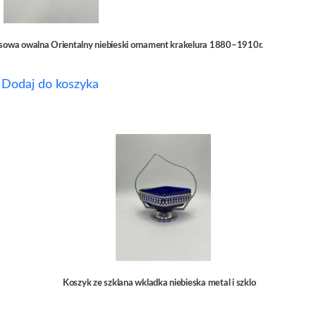
nsowa owalna Orientalny niebieski ornament krakelura 1880–1910r.
Dodaj do koszyka
Koszyk ze szklana wkladka niebieska metal i szklo