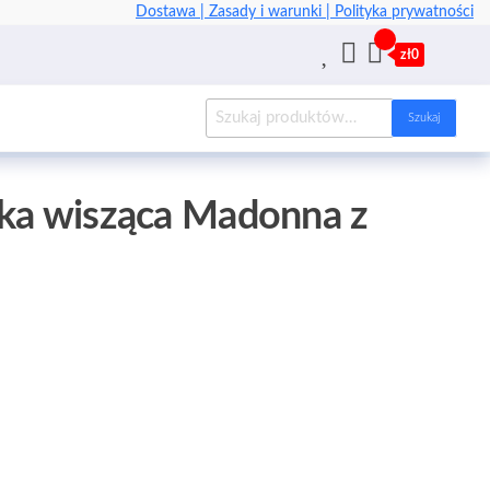
Dostawa |
Zasady i warunki |
Polityka prywatności
zł0
Szukaj
rka wisząca Madonna z