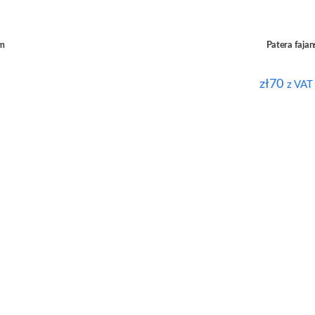
cm
Patera faja
zł
70
z VAT