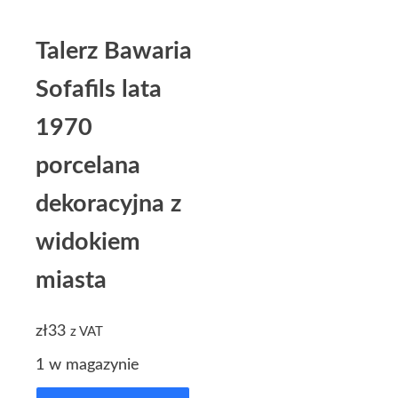
Talerz Bawaria
Sofafils lata
1970
porcelana
dekoracyjna z
widokiem
miasta
zł
33
z VAT
1 w magazynie