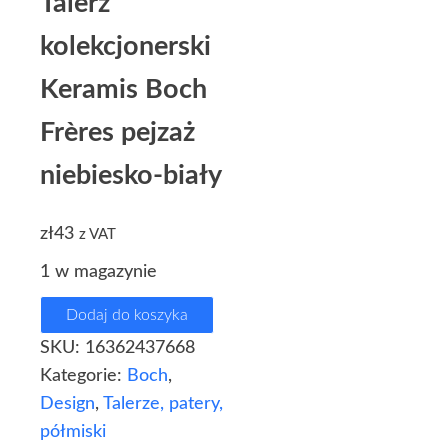
Talerz
kolekcjonerski
Keramis Boch
Frères pejzaż
niebiesko-biały
zł
43
z VAT
1 w magazynie
Dodaj do koszyka
SKU:
16362437668
Kategorie:
Boch
,
Design
,
Talerze, patery,
półmiski