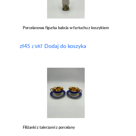
Porcelanowa figurka babcia w fartuchu z koszykiem
zł
45
Dodaj do koszyka
z VAT
Filiżanki z talerzami z porcelany