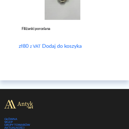
Filiżanki porcelana
zł
80
Dodaj do koszyka
z VAT
GŁÓWNA
SKLEP
GRUPY TOWARÓW
AKTUALNOŚCI