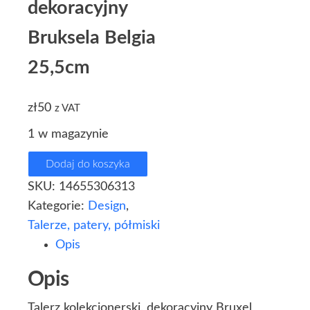
dekoracyjny
Bruksela Belgia
25,5cm
zł
50
z VAT
1 w magazynie
Dodaj do koszyka
SKU:
14655306313
Kategorie:
Design
,
Talerze, patery, półmiski
Opis
Opis
Talerz kolekcjonerski, dekoracyjny Bruxel