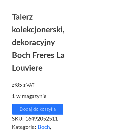
Talerz
kolekcjonerski,
dekoracyjny
Boch Freres La
Louviere
zł
85
z VAT
1 w magazynie
Dodaj do koszyka
SKU:
16492052511
Kategorie:
Boch
,