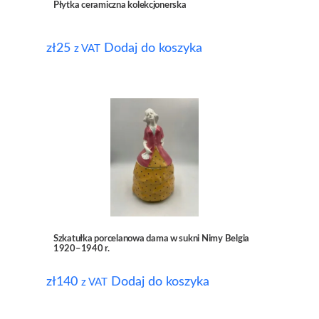
Płytka ceramiczna kolekcjonerska
zł
25
Dodaj do koszyka
z VAT
Szkatułka porcelanowa dama w sukni Nimy Belgia
1920–1940 r.
zł
140
Dodaj do koszyka
z VAT