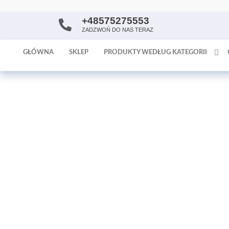
+48575275553
AntykArt
strona
ZADZWOŃ DO NAS TERAZ
internetowa
poświęcona
GŁÓWNA
SKLEP
PRODUKTY WEDŁUG KATEGORII
sprzedaży
antyków i
tapet