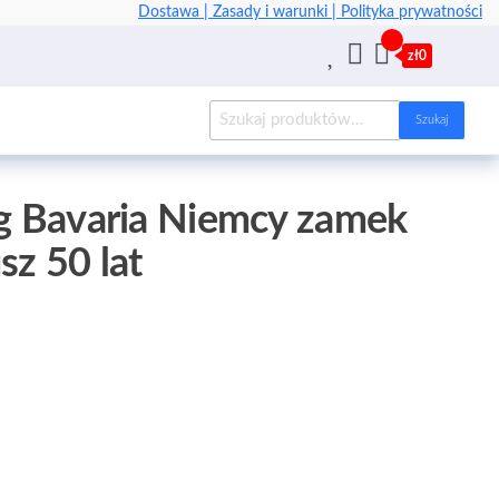
Dostawa |
Zasady i warunki |
Polityka prywatności
zł0
Szukaj
ng Bavaria Niemcy zamek
usz 50 lat