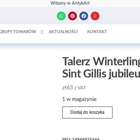
Witamy w AntykArt
GRUPY TOWARÓW
AKTUALNOŚCI
KONTAKT
Talerz Winterli
Sint Gillis jubile
zł
63
z VAT
1 w magazynie
Dodaj do koszyka
SKU:
14844825666