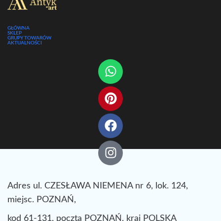
GŁÓWNA
SKLEP
GRUPY TOWARÓW
AKTUALNOŚCI
Adres ul. CZESŁAWA NIEMENA nr 6, lok. 124,
miejsc. POZNAŃ,
kod 61-131, poczta POZNAŃ, kraj POLSKA