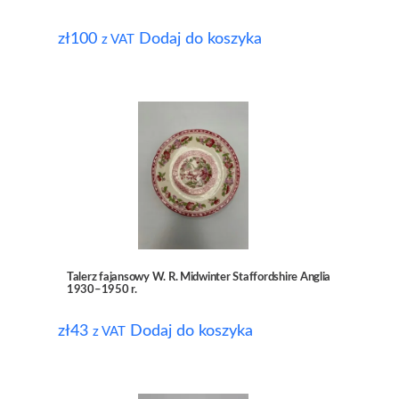
zł
100
Dodaj do koszyka
z VAT
Talerz fajansowy W. R. Midwinter Staffordshire Anglia
1930–1950 r.
zł
43
Dodaj do koszyka
z VAT