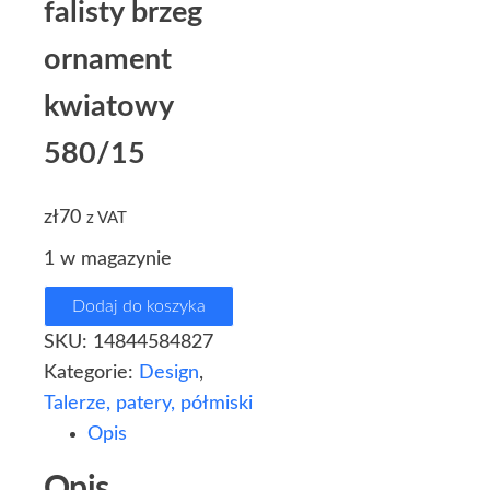
falisty brzeg
ornament
kwiatowy
580/15
zł
70
z VAT
1 w magazynie
Dodaj do koszyka
SKU:
14844584827
Kategorie:
Design
,
Talerze, patery, półmiski
Opis
Opis