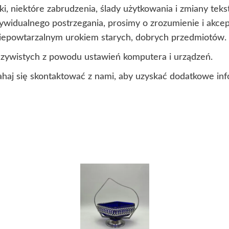
i, niektóre zabrudzenia, ślady użytkowania i zmiany te
ndywidualnego postrzegania, prosimy o zrozumienie i akc
 niepowtarzalnym urokiem starych, dobrych przedmiotów.
czywistych z powodu ustawień komputera i urządzeń.
ahaj się skontaktować z nami, aby uzyskać dodatkowe inf