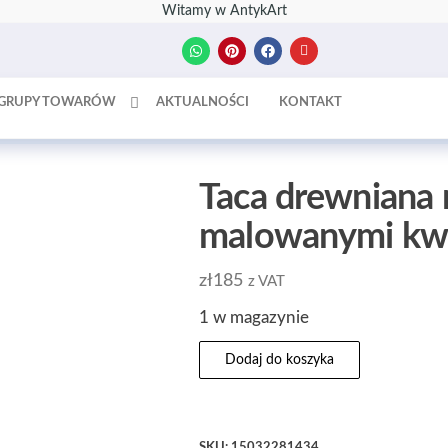
Witamy w AntykArt
GRUPY TOWARÓW
AKTUALNOŚCI
KONTAKT
Taca drewniana 
malowanymi kw
zł
185
z VAT
1 w magazynie
Dodaj do koszyka
SKU:
15032281434