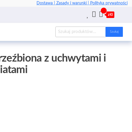
Dostawa |
Zasady i warunki |
Polityka prywatności
zł0
Szukaj
rzeźbiona z uchwytami i
iatami