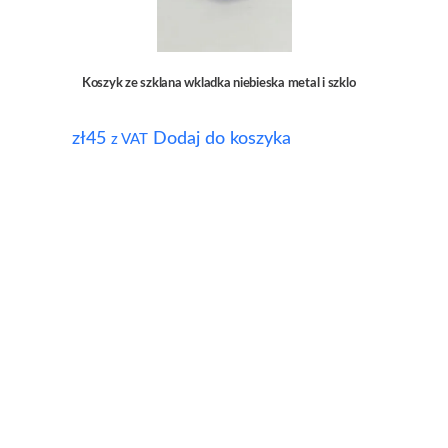
Koszyk ze szklana wkladka niebieska metal i szklo
zł
45
Dodaj do koszyka
z VAT