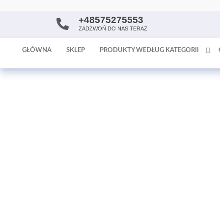
+48575275553
AntykArt
strona
ZADZWOŃ DO NAS TERAZ
internetowa
poświęcona
GŁÓWNA
SKLEP
PRODUKTY WEDŁUG KATEGORII
sprzedaży
antyków i
tapet