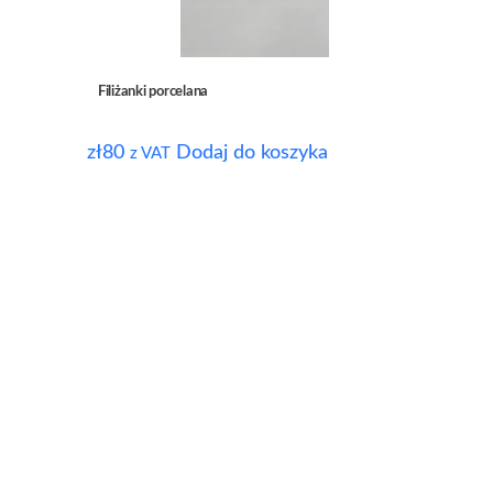
Filiżanki porcelana
zł
80
Dodaj do koszyka
z VAT