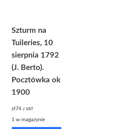
Szturm na
Tuileries, 10
sierpnia 1792
(J. Berto).
Pocztówka ok
1900
zł
74
z VAT
1 w magazynie