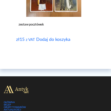
zestaw pocztówek
zł
15
Dodaj do koszyka
z VAT
GŁÓWNA
SKLEP
GRUPY TOWARÓW
AKTUALNOŚCI