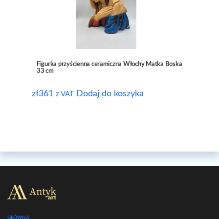
Figurka przyścienna ceramiczna Włochy Matka Boska
33 cm
zł
361
Dodaj do koszyka
z VAT
GŁÓWNA