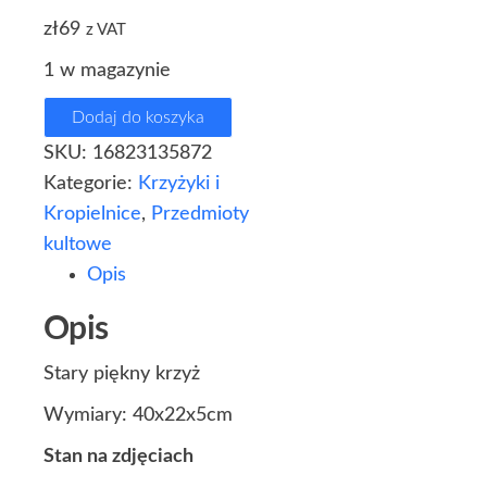
zł
69
z VAT
1 w magazynie
Dodaj do koszyka
SKU:
16823135872
Kategorie:
Krzyżyki i
Kropielnice
,
Przedmioty
kultowe
Opis
Opis
Stary piękny krzyż
Wymiary: 40x22x5cm
Stan na zdjęciach