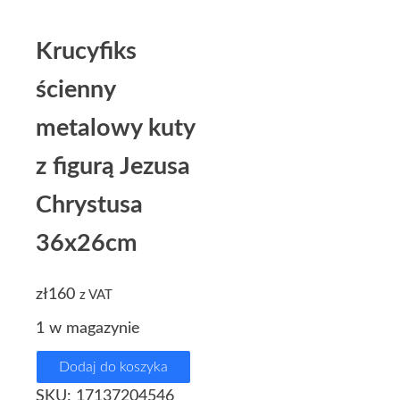
Krucyfiks
ścienny
metalowy kuty
z figurą Jezusa
Chrystusa
36x26cm
zł
160
z VAT
1 w magazynie
Dodaj do koszyka
SKU:
17137204546