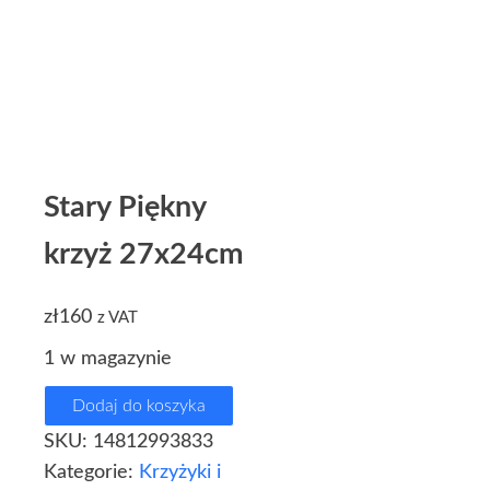
Stary Piękny
krzyż 27x24cm
zł
160
z VAT
1 w magazynie
Dodaj do koszyka
SKU:
14812993833
Kategorie:
Krzyżyki i