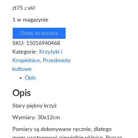
zł
75
z VAT
1 w magazynie
Dodaj do koszyka
SKU:
15016940468
Kategorie:
Krzyżyki i
Kropielnice
,
Przedmioty
kultowe
Opis
Opis
Stary piękny krzyż
Wymiary: 30x12cm
Pomiary są dokonywane ręcznie, dlatego
mogą występować niewielkie różnice. Proszę