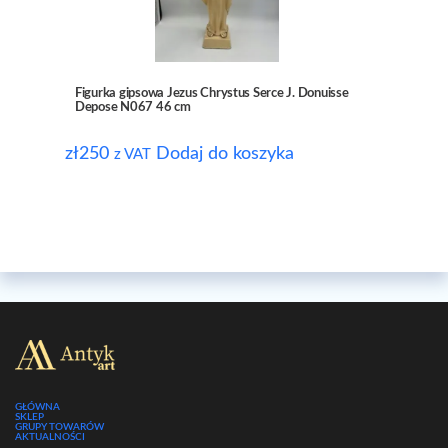
Figurka gipsowa Jezus Chrystus Serce J. Donuisse
Depose N067 46 cm
zł
250
Dodaj do koszyka
z VAT
GŁÓWNA
SKLEP
GRUPY TOWARÓW
AKTUALNOŚCI