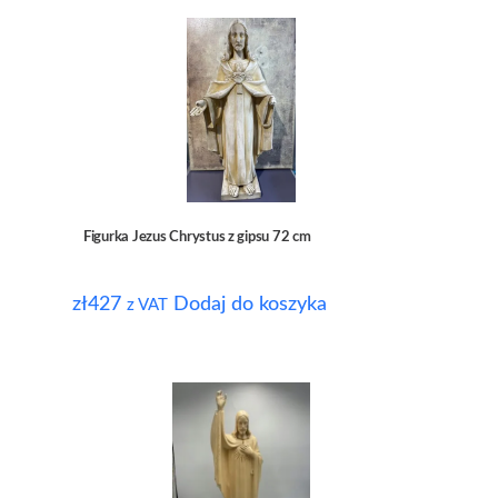
Figurka Jezus Chrystus z gipsu 72 cm
zł
427
Dodaj do koszyka
z VAT