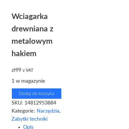
Wciagarka
drewniana z
metalowym
hakiem
zł
99
z VAT
1 w magazynie
Dodaj do koszyka
SKU:
14812953884
Kategorie:
Narzędzia
,
Zabytki techniki
Opis