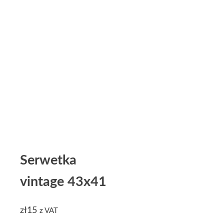
Serwetka
vintage 43x41
zł
15
z VAT