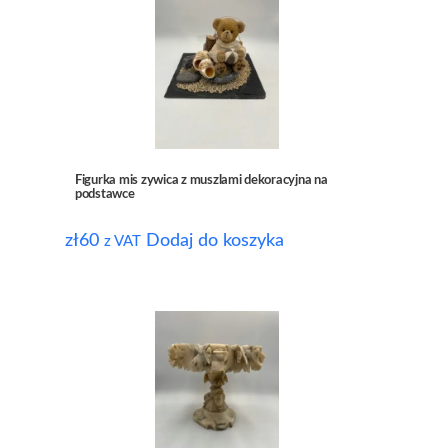
Figurka mis zywica z muszlami dekoracyjna na
podstawce
zł
60
Dodaj do koszyka
z VAT