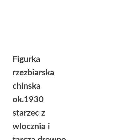
Figurka
rzezbiarska
chinska
ok.1930
starzec z
wlocznia i
tarcza drewno