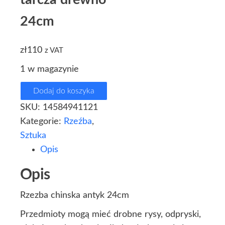
24cm
zł
110
z VAT
1 w magazynie
Dodaj do koszyka
SKU:
14584941121
Kategorie:
Rzeźba
,
Sztuka
Opis
Opis
Rzezba chinska antyk 24cm
Przedmioty mogą mieć drobne rysy, odpryski,