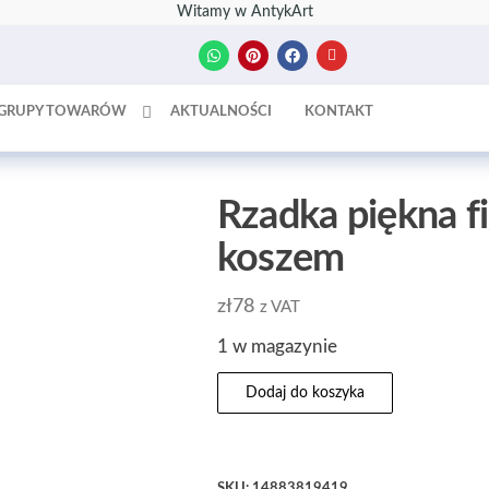
Witamy w AntykArt
GRUPY TOWARÓW
AKTUALNOŚCI
KONTAKT
Rzadka piękna f
koszem
zł
78
z VAT
1 w magazynie
Dodaj do koszyka
SKU:
14883819419