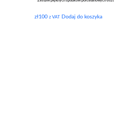
Zestaw pięknych spodków porcelanowych 6szt
zł
100
Dodaj do koszyka
z VAT