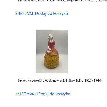
Wazon szklany Czechy Bohemia Crystal gladki przezroczysty 25 cm
zł
86
Dodaj do koszyka
z VAT
Szkatułka porcelanowa dama w sukni Nimy Belgia 1920–1940 r.
zł
140
Dodaj do koszyka
z VAT