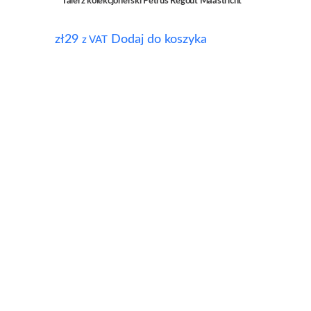
Talerz kolekcjonerski Petrus Regout Maastricht
zł
29
Dodaj do koszyka
z VAT