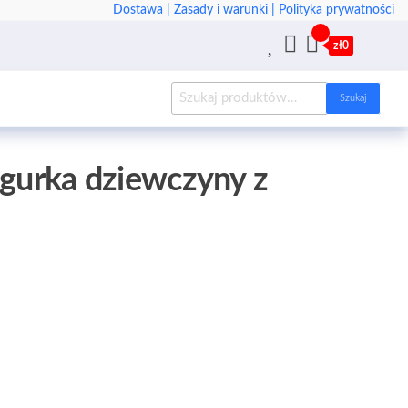
Dostawa |
Zasady i warunki |
Polityka prywatności
zł0
Szukaj
igurka dziewczyny z