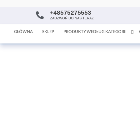
+48575275553
AntykArt
strona
ZADZWOŃ DO NAS TERAZ
internetowa
poświęcona
GŁÓWNA
SKLEP
PRODUKTY WEDŁUG KATEGORII
sprzedaży
antyków i
tapet