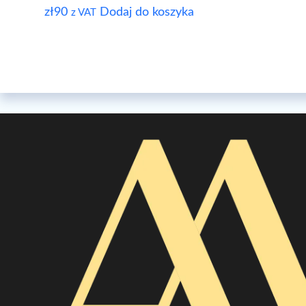
zł
90
Dodaj do koszyka
z VAT