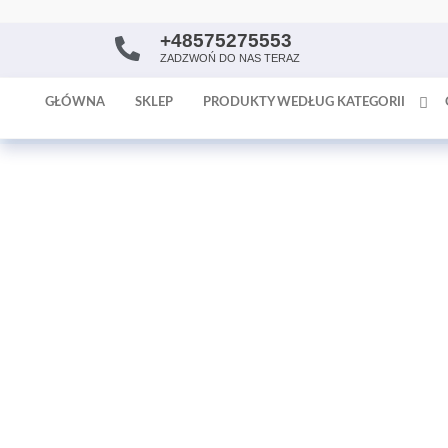
+48575275553
AntykArt
strona
ZADZWOŃ DO NAS TERAZ
internetowa
poświęcona
GŁÓWNA
SKLEP
PRODUKTY WEDŁUG KATEGORII
sprzedaży
antyków i
tapet