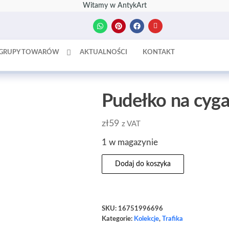
Witamy w AntykArt
GRUPY TOWARÓW
AKTUALNOŚCI
KONTAKT
Pudełko na cyg
zł
59
z VAT
1 w magazynie
Dodaj do koszyka
SKU:
16751996696
Kategorie:
Kolekcje
,
Trafika