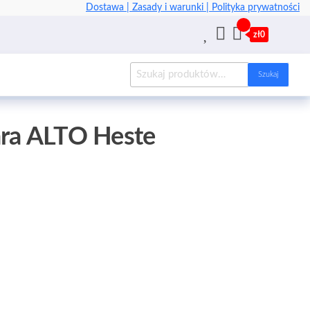
Dostawa |
Zasady i warunki |
Polityka prywatności
zł0
Szukaj
ara ALTO Heste