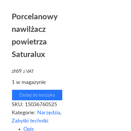
Porcelanowy
nawilżacz
powietrza
Saturalux
zł
69
z VAT
1 w magazynie
Dodaj do koszyka
SKU:
15036760525
Kategorie:
Narzędzia
,
Zabytki techniki
Opis