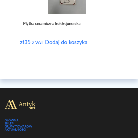
Płytka ceramiczna kolekcjonerska
zł
35
Dodaj do koszyka
z VAT
GŁÓWNA
SKLEP
GRUPY TOWARÓW
AKTUALNOŚCI