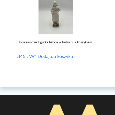
Porcelanowa figurka babcia w fartuchu z koszykiem
zł
45
Dodaj do koszyka
z VAT