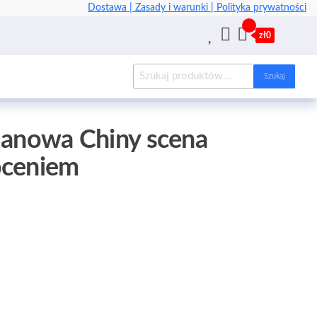
Dostawa |
Zasady i warunki |
Polityka prywatności
zł0
Szukaj
lanowa Chiny scena
oceniem