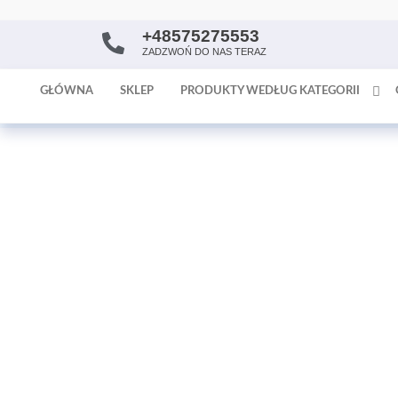
+48575275553
AntykArt
strona
ZADZWOŃ DO NAS TERAZ
internetowa
poświęcona
GŁÓWNA
SKLEP
PRODUKTY WEDŁUG KATEGORII
sprzedaży
antyków i
tapet