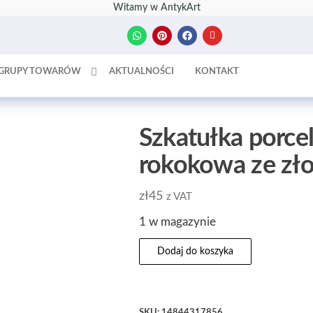
Witamy w AntykArt
GRUPY TOWARÓW
AKTUALNOŚCI
KONTAKT
Szkatułka porce
rokokowa ze zł
zł
45
z VAT
1 w magazynie
Dodaj do koszyka
SKU:
14844317856