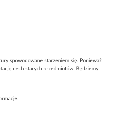
kstury spowodowane starzeniem się. Ponieważ
eptację cech starych przedmiotów. Będziemy
ormacje.