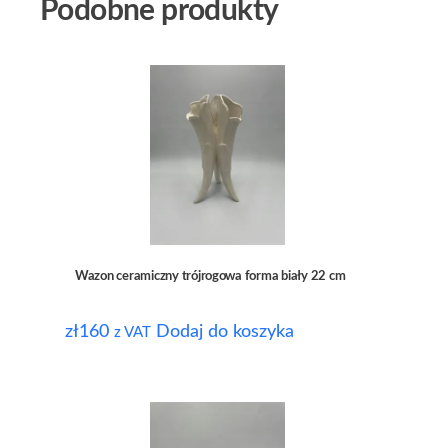
Podobne produkty
Wazon ceramiczny trójrogowa forma biały 22 cm
zł
160
Dodaj do koszyka
z VAT