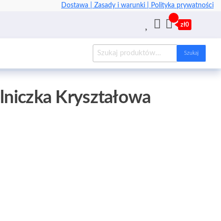
Dostawa |
Zasady i warunki |
Polityka prywatności
zł0
Szukaj
elniczka Kryształowa