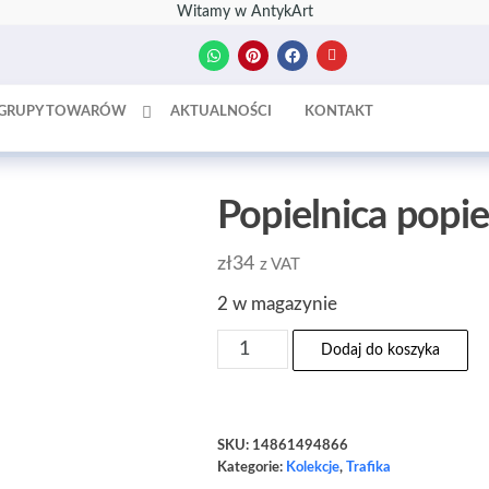
Witamy w AntykArt
GRUPY TOWARÓW
AKTUALNOŚCI
KONTAKT
Popielnica popi
zł
34
z VAT
2 w magazynie
Dodaj do koszyka
SKU:
14861494866
Kategorie:
Kolekcje
,
Trafika