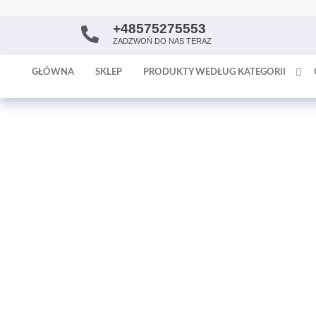
+48575275553
AntykArt
strona
ZADZWOŃ DO NAS TERAZ
internetowa
poświęcona
GŁÓWNA
SKLEP
PRODUKTY WEDŁUG KATEGORII
sprzedaży
antyków i
tapet