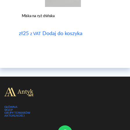
Miska na ryż chińska
zł
25
Dodaj do koszyka
z VAT
GŁÓWNA
SKLEP
GRUPY TOWARÓW
AKTUALNOŚCI