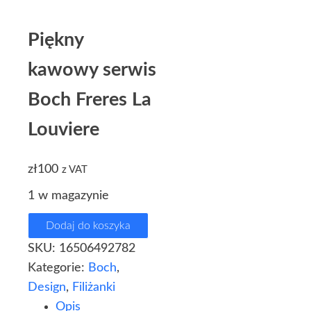
Piękny
kawowy serwis
Boch Freres La
Louviere
zł
100
z VAT
1 w magazynie
Dodaj do koszyka
SKU:
16506492782
Kategorie:
Boch
,
Design
,
Filiżanki
Opis