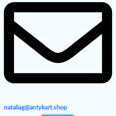
nataliag@antykart.shop