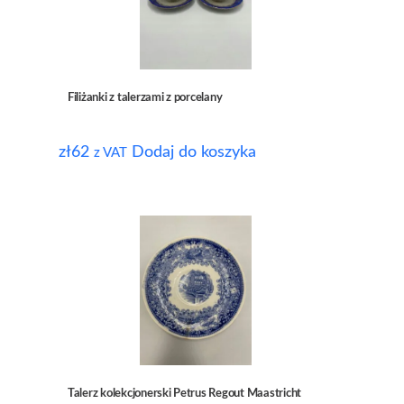
Filiżanki z talerzami z porcelany
zł
62
Dodaj do koszyka
z VAT
Talerz kolekcjonerski Petrus Regout Maastricht