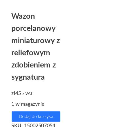
Wazon
porcelanowy
miniaturowy z
reliefowym
zdobieniem z
sygnatura
zł
45
z VAT
1 w magazynie
Dodaj do koszyka
SKU:
15002507054