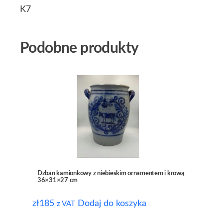
K7
Podobne produkty
Dzban kamionkowy z niebieskim ornamentem i krową
36×31×27 cm
zł
185
Dodaj do koszyka
z VAT